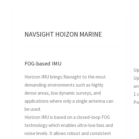
NAVSIGHT HOIZON MARINE
FOG-based IMU
Up
Horizon IMU brings Navsight to the most
Up
demanding environments such as highly
an
dense areas, low dynamic surveys, and
1 
applications where only a single antenna can
Po
be used.
Horizon IMU is based on a closed-loop FOG
technology which enables ultra-low bias and
noise levels. It allows robust and consistent